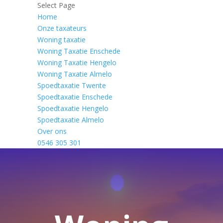
Select Page
Home
Onze taxateurs
Woning taxatie
Woning Taxatie Enschede
Woning Taxatie Hengelo
Woning Taxatie Almelo
Spoedtaxatie Twente
Spoedtaxatie Enschede
Spoedtaxatie Hengelo
Spoedtaxatie Almelo
Over ons
0546 305 301