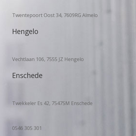
Twentepoort Oost 34, 7609RG Almelo
Hengelo
Vechtlaan 106, 7555 JZ Hengelo
Enschede
Twekkeler Es 42, 7547SM Enschede
0546 305 301