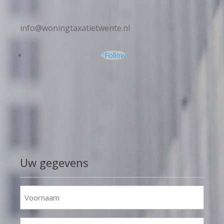
info@woningtaxatietwente.nl
Follow
Uw gegevens
Voornaam
(Required)
Achternaam